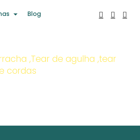
nas
Blog
Fitas
orracha ,Tear de agulha ,tear
de cordas