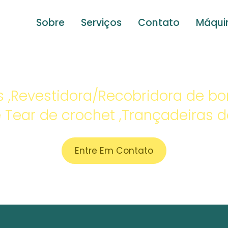
Sobre
Serviços
Contato
Máqui
ina Têxtil Para 
cas ,Revestidora/Recobridora de b
 e Tear de crochet ,Trançadeiras 
Entre Em Contato